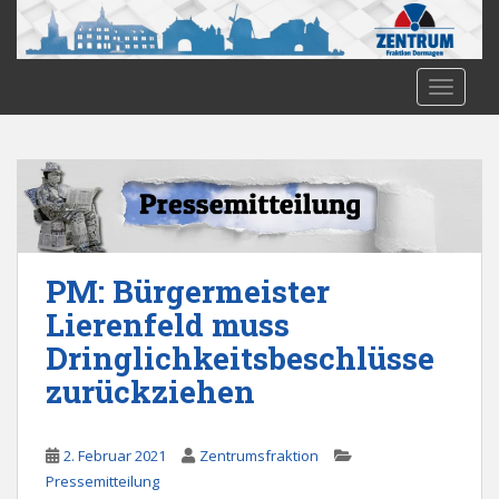
S
k
i
p
TOGGLE
t
o
m
a
i
n
c
PM: Bürgermeister
o
Lierenfeld muss
n
t
Dringlichkeitsbeschlüsse
e
zurückziehen
n
t
2. Februar 2021
Zentrumsfraktion
Pressemitteilung