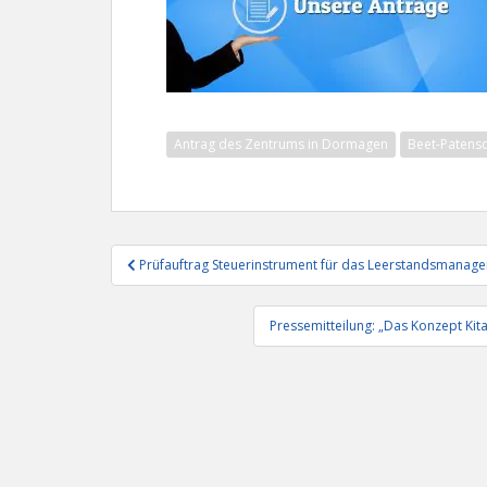
Antrag des Zentrums in Dormagen
Beet-Patens
Beitragsnavigation
Prüfauftrag Steuerinstrument für das Leerstandsmanag
Pressemitteilung: „Das Konzept Kita