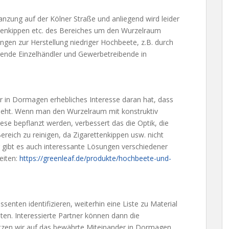
zung auf der Kölner Straße und anliegend wird leider
tenkippen etc. des Bereiches um den Wurzelraum
ungen zur Herstellung niedriger Hochbeete, z.B. durch
ende Einzelhändler und Gewerbetreibende in
er in Dormagen erhebliches Interesse daran hat, dass
sieht. Wenn man den Wurzelraum mit konstruktiv
ese bepflanzt werden, verbessert das die Optik, die
ereich zu reinigen, da Zigarettenkippen usw. nicht
gibt es auch interessante Lösungen verschiedener
eiten:
https://greenleaf.de/produkte/hochbeete-und-
senten identifizieren, weiterhin eine Liste zu Material
iten. Interessierte Partner können dann die
tzen wir auf das bewährte Miteinander in Dormagen,