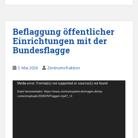
Beflaggung öffentlicher
Einrichtungen mit der
Bundesflagge
3. Mai 2026
Zentrumsfraktion
Video-
Media error: Format(s) not supported or source(s) not found
Player
Datei herunterladen: https://www.zentrumspartei-dormagen.de/wp-
content/uploads/2026/05/Flaggen.mp4?_=1