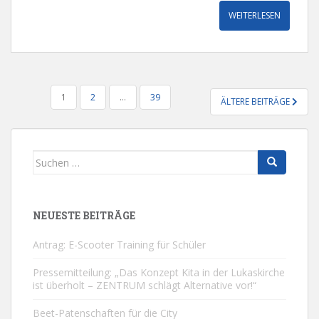
WEITERLESEN
SEITENNUMMERIERUNG
1
2
…
39
ÄLTERE BEITRÄGE
DER
BEITRÄGE
Suchen
nach:
NEUESTE BEITRÄGE
Antrag: E-Scooter Training für Schüler
Pressemitteilung: „Das Konzept Kita in der Lukaskirche
ist überholt – ZENTRUM schlägt Alternative vor!“
Beet-Patenschaften für die City