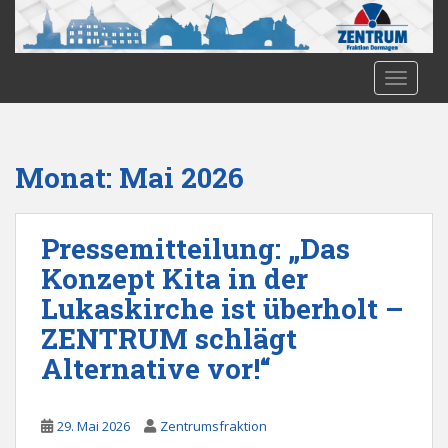
S
k
i
p
TOGGLE
t
o
m
Monat:
Mai 2026
a
i
n
Pressemitteilung: „Das
c
o
Konzept Kita in der
n
Lukaskirche ist überholt –
t
ZENTRUM schlägt
e
n
Alternative vor!“
t
29. Mai 2026
Zentrumsfraktion