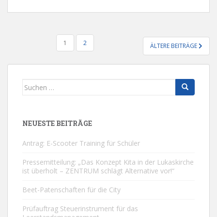
SEITENNUMMERIERUNG
1
2
ÄLTERE BEITRÄGE
DER
BEITRÄGE
Suchen
nach:
NEUESTE BEITRÄGE
Antrag: E-Scooter Training für Schüler
Pressemitteilung: „Das Konzept Kita in der Lukaskirche
ist überholt – ZENTRUM schlägt Alternative vor!“
Beet-Patenschaften für die City
Prüfauftrag Steuerinstrument für das