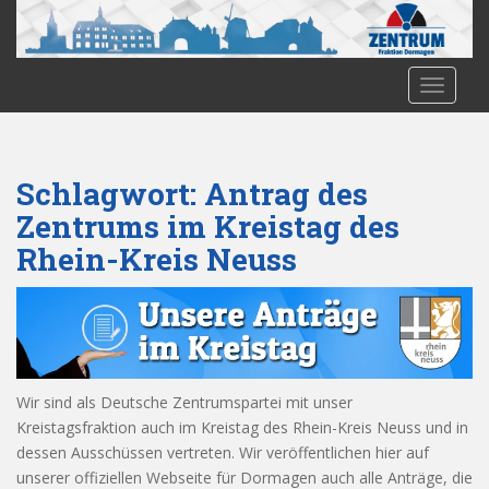
S
k
i
p
TOGGLE
t
o
m
Schlagwort:
Antrag des
a
i
Zentrums im Kreistag des
n
Rhein-Kreis Neuss
c
o
n
t
e
n
Wir sind als Deutsche Zentrumspartei mit unser
t
Kreistagsfraktion auch im Kreistag des Rhein-Kreis Neuss und in
dessen Ausschüssen vertreten. Wir veröffentlichen hier auf
unserer offiziellen Webseite für Dormagen auch alle Anträge, die