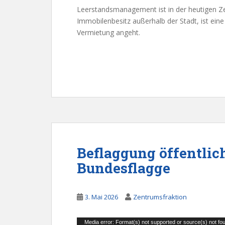
Leerstandsmanagement ist in der heutigen Ze
Immobilenbesitz außerhalb der Stadt, ist ein
Vermietung angeht.
Beflaggung öffentlic
Bundesflagge
3. Mai 2026
Zentrumsfraktion
Video-
Media error: Format(s) not supported or source(s) not fo