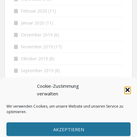
Februar 2020
(11)
Januar 2020
(11)
Dezember 2019
(6)
November 2019
(17)
Oktober 2019
(8)
September 2019
(8)
August 2019
(5)
Cookie-Zustimmung
verwalten
Juli 2019
(7)
Wir verwenden Cookies, um unsere Website und unseren Service zu
optimieren.
AKZEPTIEREN