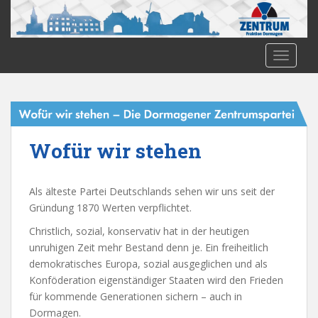
S
k
i
p
TOGGLE
t
o
m
a
i
Wofür wir stehen
n
c
o
Als älteste Partei Deutschlands sehen wir uns seit der
n
Gründung 1870 Werten verpflichtet.
t
Christlich, sozial, konservativ hat in der heutigen
e
unruhigen Zeit mehr Bestand denn je. Ein freiheitlich
n
demokratisches Europa, sozial ausgeglichen und als
t
Konföderation eigenständiger Staaten wird den Frieden
für kommende Generationen sichern – auch in
Dormagen.