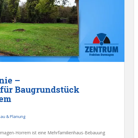
nie –
für Baugrundstück
rem
au & Planung
rmagen-Horrem ist eine Mehrfamilienhaus-Bebauung