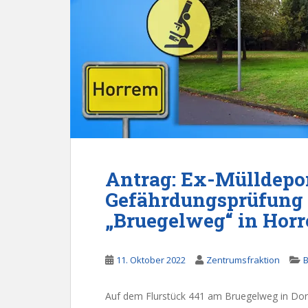
Antrag: Ex-Mülldepo
Gefährdungsprüfung 
„Bruegelweg“ in Hor
11. Oktober 2022
Zentrumsfraktion
B
Auf dem Flurstück 441 am Bruegelweg in Do