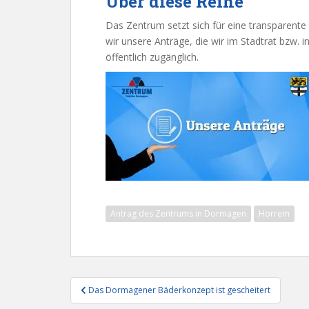
Über diese Reihe
Das Zentrum setzt sich für eine transparent
wir unsere Anträge, die wir im Stadtrat bzw. i
öffentlich zugänglich.
Antrag des Zentrums in Dormagen
Horrem
Beitragsnavigation
Das Dormagener Bäderkonzept ist gescheitert