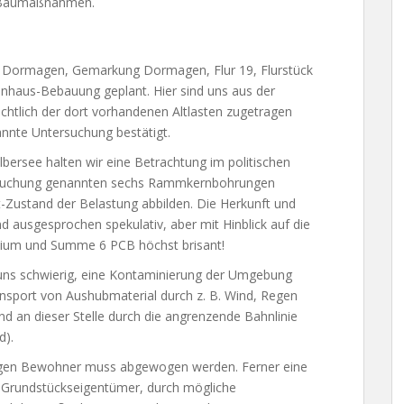
h Baumaßnahmen.
 Dormagen, Gemarkung Dormagen, Flur 19, Flurstück
ienhaus-Bebauung geplant. Hier sind uns aus der
chtlich der dort vorhandenen Altlasten zugetragen
annte Untersuchung bestätigt.
lbersee halten wir eine Betrachtung im politischen
tersuchung genannten sechs Rammkernbohrungen
-Zustand der Belastung abbilden. Die Herkunft und
ausgesprochen spekulativ, aber mit Hinblick auf die
allium und Summe 6 PCB höchst brisant!
t uns schwierig, eine Kontaminierung der Umgebung
nsport von Aushubmaterial durch z. B. Wind, Regen
ind an dieser Stelle durch die angrenzende Bahnlinie
d).
tigen Bewohner muss abgewogen werden. Ferner eine
s Grundstückseigentümer, durch mögliche