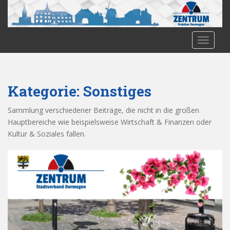
S
k
i
p
TOGGLE
t
o
m
Kategorie:
Sonstiges
a
i
Sammlung verschiedener Beiträge, die nicht in die großen
n
Hauptbereiche wie beispielsweise Wirtschaft & Finanzen oder
c
Kultur & Soziales fallen.
o
n
t
e
n
t