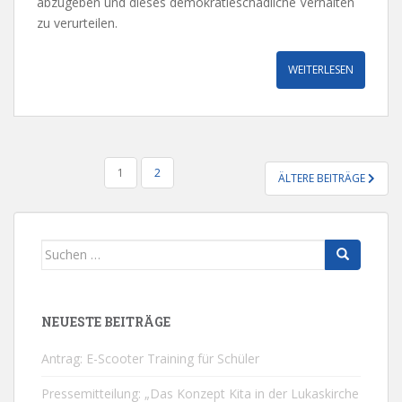
abzugeben und dieses demokratieschädliche Verhalten
zu verurteilen.
WEITERLESEN
SEITENNUMMERIERUNG
1
2
ÄLTERE BEITRÄGE
DER
BEITRÄGE
Suchen
nach:
NEUESTE BEITRÄGE
Antrag: E-Scooter Training für Schüler
Pressemitteilung: „Das Konzept Kita in der Lukaskirche